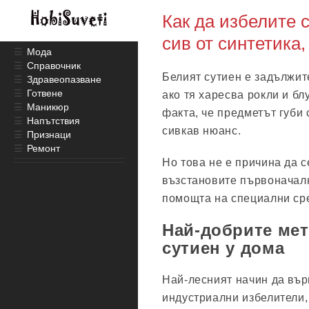
Как да избелите 
сив от синтетика
☰
Мода
☰
Справочник
Белият сутиен е задължит
☰
Здравеопазване
☰
Готвене
ако тя харесва рокли и бл
☰
Маникюр
факта, че предметът губи
☰
Напътствия
сивкав нюанс.
☰
Признаци
☰
Ремонт
Но това не е причина да с
възстановите първоначалн
помощта на специални ср
Най-добрите мет
сутиен у дома
Най-лесният начин да вър
индустриални избелители,