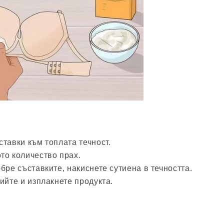
тавки към топлата течност.
то количество прах.
бре съставките, накиснете сутиена в течността.
ийте и изплакнете продукта.