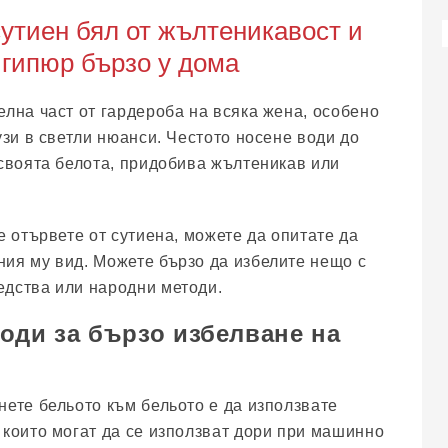
сутиен бял от жълтеникавост и
, гипюр бързо у дома
елна част от гардероба на всяка жена, особено
узи в светли нюанси. Честото носене води до
 своята белота, придобива жълтеникав или
е отървете от сутиена, можете да опитате да
ия му вид. Можете бързо да избелите нещо с
едства или народни методи.
оди за бързо избелване на
нете бельото към бельото е да използвате
 които могат да се използват дори при машинно