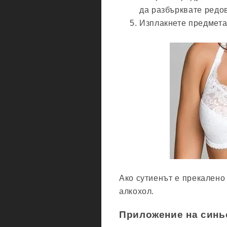
да разбърквате редо
Изплакнете предмета 
Ако сутиенът е прекалено 
алкохол.
Приложение на синь