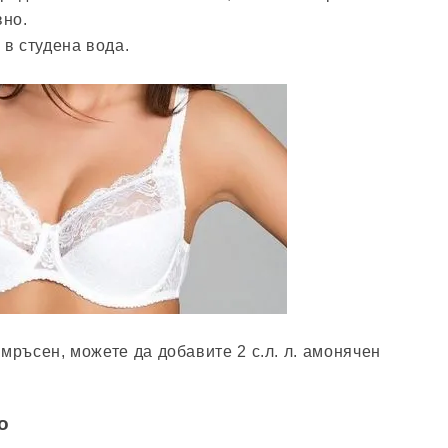
вно.
в студена вода.
мръсен, можете да добавите 2 с.л. л. амонячен
о