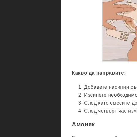
Какво да направите:
Добавете насипни със
Изсипете необходимо
След като смесите до
След четвърт час изм
Амоняк