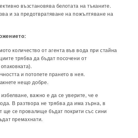
ективно възстановява белотата на тъканите.
зва и за предотвратяване на пожълтяване на
ожението:
ото количество от агента във вода при стайна
циите трябва да бъдат посочени от
опаковката).
чността и потопете прането в нея.
лакнете нещо добре.
 избелване, важно е да се уверите, че е
ода. В разтвора не трябва да има зърна, в
т ще се провалище бъдат покрити със сини
бъдат премахнати.