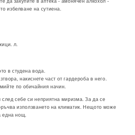
те да закупите в аптека - амонячен алкохол -
то избелване на сутиена.
жици. л.
то в студена вода.
зтвора, накиснете част от гардероба в него.
змийте по обичайния начин.
 след себе си неприятна миризма. За да се
поръчва използването на климатик. Нещото може
а една нощ.