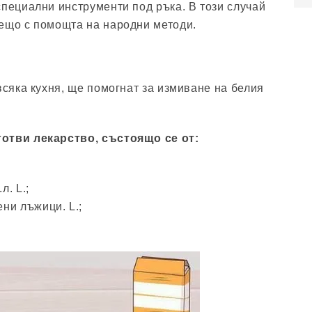
специални инструменти под ръка. В този случай
ещо с помощта на народни методи.
всяка кухня, ще помогнат за измиване на белия
отви лекарство, състоящо се от:
.л. L.;
ени лъжици. L.;