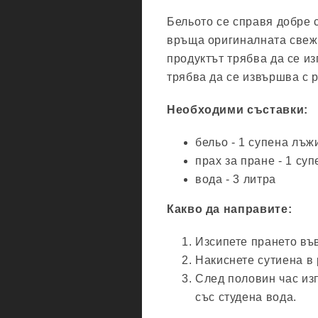
Бельото се справя добре с
връща оригиналната свеж
продуктът трябва да се и
трябва да се извършва с 
Необходими съставки:
бельо - 1 супена лъжи
прах за пране - 1 суп
вода - 3 литра
Какво да направите:
Изсипете прането във
Накиснете сутиена в 
След половин час изп
със студена вода.