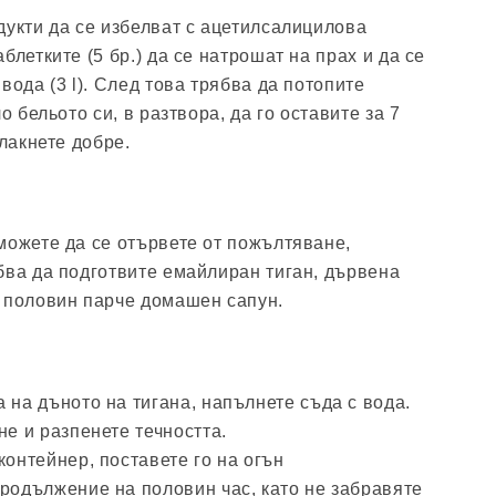
дукти да се избелват с ацетилсалицилова
блетките (5 бр.) да се натрошат на прах и да се
вода (3 l). След това трябва да потопите
о бельото си, в разтвора, да го оставите за 7
плакнете добре.
можете да се отървете от пожълтяване,
бва да подготвите емайлиран тиган, дървена
 половин парче домашен сапун.
 на дъното на тигана, напълнете съда с вода.
не и разпенете течността.
контейнер, поставете го на огън
продължение на половин час, като не забравяте