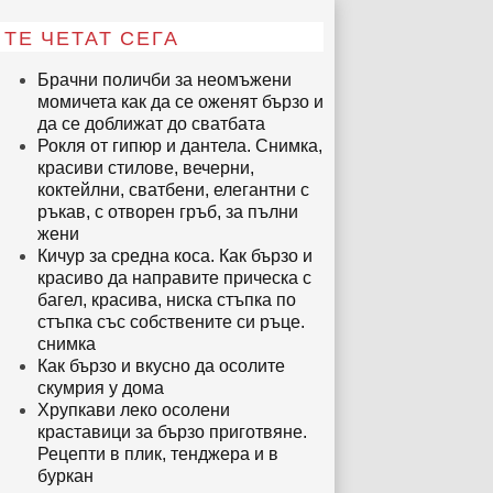
ТЕ ЧЕТАТ СЕГА
Брачни поличби за неомъжени
момичета как да се оженят бързо и
да се доближат до сватбата
Рокля от гипюр и дантела. Снимка,
красиви стилове, вечерни,
коктейлни, сватбени, елегантни с
ръкав, с отворен гръб, за пълни
жени
Кичур за средна коса. Как бързо и
красиво да направите прическа с
багел, красива, ниска стъпка по
стъпка със собствените си ръце.
снимка
Как бързо и вкусно да осолите
скумрия у дома
Хрупкави леко осолени
краставици за бързо приготвяне.
Рецепти в плик, тенджера и в
буркан