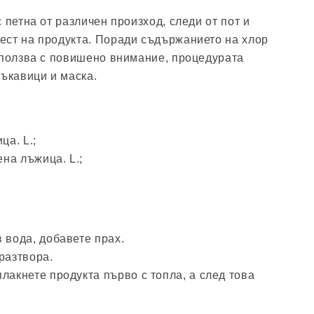
 петна от различен произход, следи от пот и
ест на продукта. Поради съдържанието на хлор
зползва с повишено внимание, процедурата
ръкавици и маска.
ца. L.;
ена лъжица. L.;
 вода, добавете прах.
разтвора.
лакнете продукта първо с топла, а след това