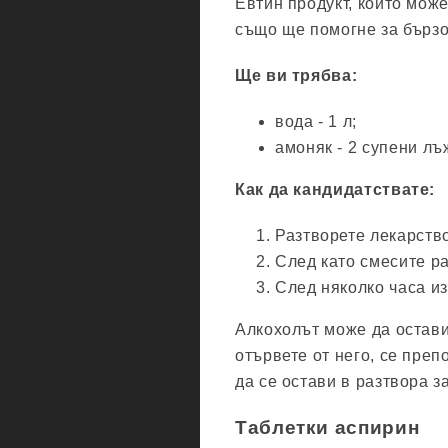
Евтин продукт, който може
също ще помогне за бързо
Ще ви трябва:
вода - 1 л;
амоняк - 2 супени лъ
Как да кандидатствате:
Разтворете лекарство
След като смесите ра
След няколко часа и
Алкохолът може да остави
отървете от него, се пре
да се остави в разтвора з
Таблетки аспирин