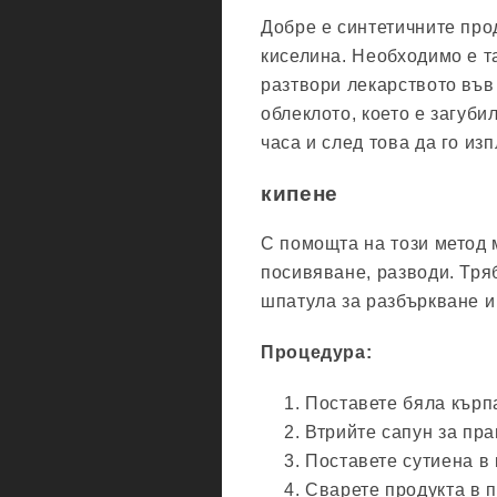
Добре е синтетичните про
киселина. Необходимо е та
разтвори лекарството във 
облеклото, което е загубил
часа и след това да го из
кипене
С помощта на този метод 
посивяване, разводи. Тря
шпатула за разбъркване и
Процедура:
Поставете бяла кърпа
Втрийте сапун за пра
Поставете сутиена в 
Сварете продукта в 