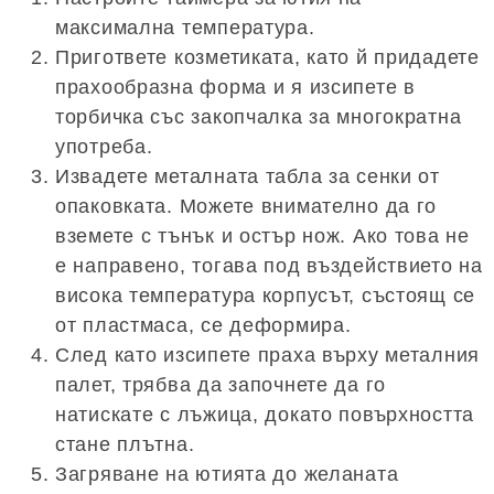
максимална температура.
Пригответе козметиката, като й придадете
прахообразна форма и я изсипете в
торбичка със закопчалка за многократна
употреба.
Извадете металната табла за сенки от
опаковката. Можете внимателно да го
вземете с тънък и остър нож. Ако това не
е направено, тогава под въздействието на
висока температура корпусът, състоящ се
от пластмаса, се деформира.
След като изсипете праха върху металния
палет, трябва да започнете да го
натискате с лъжица, докато повърхността
стане плътна.
Загряване на ютията до желаната