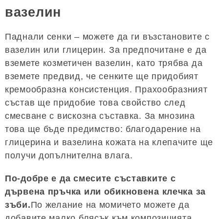
вазелин
Паднали сенки – можете да ги възстановите с
вазелин или глицерин. За предпочитане е да
вземете козметичен вазелин, като трябва да
вземете предвид, че сенките ще придобият
кремообразна консистенция. Прахообразният
състав ще придобие това свойство след
смесване с вискозна съставка. За мнозина
това ще бъде предимство: благодарение на
глицерина и вазелина кожата на клепачите ще
получи допълнителна влага.
По-добре е да смесите съставките с
дървена пръчка или обикновена клечка за
зъби.
По желание на момичето можете да
добавите малко блясък към композицията,