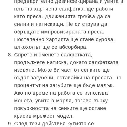
предварително дезинфекцирана и увита в
плътна хартиена салфетка, ще работи
като преса. Движенията трябва да са
силни и натискащи. Не си струва да
обръщате импровизираната преса.
Постепенно хартията ще стане сурова,
алкохолът ще се абсорбира.
Спрете и сменете салфетката,
продължете натиска, докато салфетката
изсъхне. Може би част от сенките ще
бъдат загубени, оставайки на пресата, но
процентът на загубите ще бъде малък.
Ако по време на работа се използва
монета, увита в марля, тогава върху
повърхността на сенките ще остане
красив мрежест модел.
След тези действия кутията се