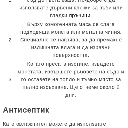
1
съд до гъста каша. По-добре е да
използвате дървени клечки за зъби или
гладки
пръчици
.
Върху хомогенната маса се слага
подходяща монета или метална чиния.
2
Специално се нагрява, за да премахне
излишната влага и да изравни
повърхността.
Когато пресата изстине, извадете
монетата, избършете ръбовете на съда и
3
го оставете на топло и тъмно място за
пълно изсъхване. Ще отнеме около 2
дни.
Антисептик
Като овлажнител можете да използвате