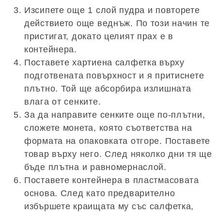
Изсипете още 1 слой пудра и повторете
действието още веднъж. По този начин те
пристигат, докато целият прах е в
контейнера.
Поставете хартиена салфетка върху
подготвената повърхност и я притиснете
плътно. Той ще абсорбира излишната
влага от сенките.
За да направите сенките още по-плътни,
сложете монета, която съответства на
формата на опаковката отгоре. Поставете
товар върху него. След няколко дни тя ще
бъде плътна и равномернаслой.
Поставете контейнера в пластмасовата
основа. След като предварително
избършете краищата му със салфетка,