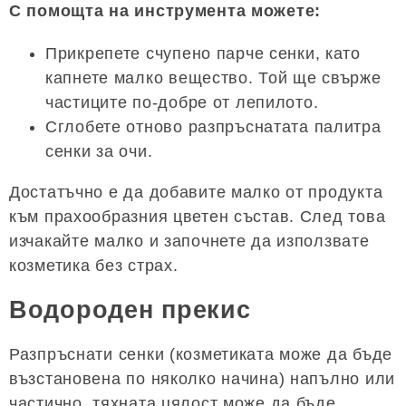
С помощта на инструмента можете:
Прикрепете счупено парче сенки, като
капнете малко вещество. Той ще свърже
частиците по-добре от лепилото.
Сглобете отново разпръснатата палитра
сенки за очи.
Достатъчно е да добавите малко от продукта
към прахообразния цветен състав. След това
изчакайте малко и започнете да използвате
козметика без страх.
Водороден прекис
Разпръснати сенки (козметиката може да бъде
възстановена по няколко начина) напълно или
частично, тяхната цялост може да бъде