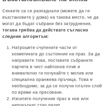
Сенките са се разпаднали (можете да ги
възстановите у дома) на такова място, че да
могат да бъдат събрани без затруднения,
тогава трябва да действате съгласно
следния алгоритъм:
Натрошете счупените части от
козметиката до състояние на прах. За да
направите това, поставете събраните
парчета в чист найлонов плик и
внимателно ги почукайте с молив или
специална оранжева пръчица. Това е
необходимо, за да се получи плътен слой
по време на пресоване.
Изсипете получения прах в нов или
непокътнат стар палет.