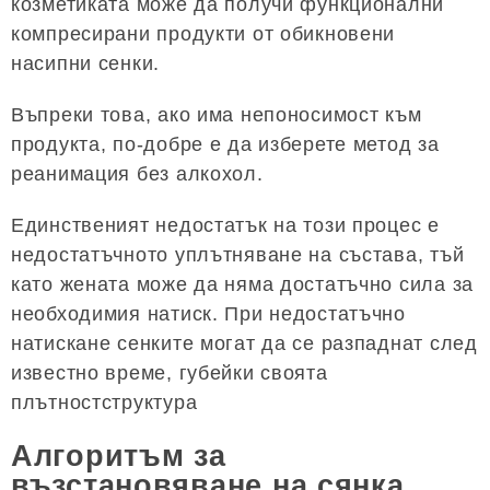
козметиката може да получи функционални
компресирани продукти от обикновени
насипни сенки.
Въпреки това, ако има непоносимост към
продукта, по-добре е да изберете метод за
реанимация без алкохол.
Единственият недостатък на този процес е
недостатъчното уплътняване на състава, тъй
като жената може да няма достатъчно сила за
необходимия натиск. При недостатъчно
натискане сенките могат да се разпаднат след
известно време, губейки своята
плътностструктура
Алгоритъм за
възстановяване на сянка