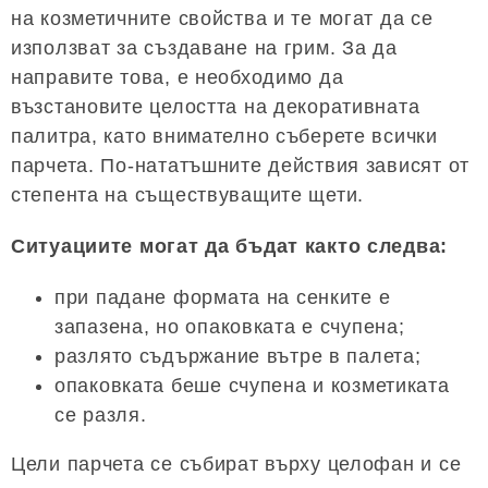
на козметичните свойства и те могат да се
използват за създаване на грим. За да
направите това, е необходимо да
възстановите целостта на декоративната
палитра, като внимателно съберете всички
парчета. По-нататъшните действия зависят от
степента на съществуващите щети.
Ситуациите могат да бъдат както следва:
при падане формата на сенките е
запазена, но опаковката е счупена;
разлято съдържание вътре в палета;
опаковката беше счупена и козметиката
се разля.
Цели парчета се събират върху целофан и се