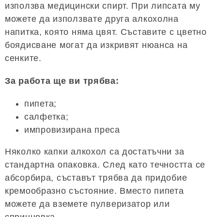
използва медицински спирт. При липсата му
можете да използвате друга алкохолна
напитка, която няма цвят. Съставите с цветно
боядисване могат да изкривят нюанса на
сенките.
За работа ще ви трябва:
пипета;
салфетка;
импровизирана преса
Няколко капки алкохол са достатъчни за
стандартна опаковка. След като течността се
абсорбира, съставът трябва да придобие
кремообразно състояние. Вместо пипета
можете да вземете пулверизатор или
спринцовка.