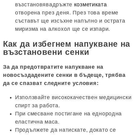
възстановявадръжте
козметиката
отворена през деня. През това време
съставът ще изсъхне напълно и острата
миризма на алкохол ще се изпари.
Как да избегнем напукване на
възстановени сенки
За да предотвратите напукване на
новосъздадените сенки в бъдеще, трябва
да се спазват следните условия:
Използвайте висококачествен медицински
спирт за работа.
При смесване постигане на еднородна
еластична маса.
Продължете да натискате, докато се