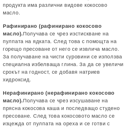
продукта има различни видове кокосово
масло.
Рафинирано (рафинирано кокосово
масло).
Получава се чрез изстискване на
пулпата на ядката. След това с помощта на
горещо пресоване от него се извлича масло.
За получаване на чисти суровини се използва
специална избелваща глина. За да се увеличи
срокът на годност, се добавя натриев
хидроксид.
Нерафинирано (нерафинирано кокосово
масло).
Получава се чрез изсушаване на
прясна кокосова каша и последващо студено
пресоване. След това кокосовото масло се
изцежда от пулпата на ореха и се готви с