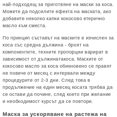
най-подходящ за приготвяне на маски за коса.
Можете да подсилите ефекта на маската, ако
добавите няколко капки кокосово етерично
масло към сместа.
По принцип съставът на маските е изчислен за
коса със средна дължина - броят на
компонентите, техните пропорции варират в
зависимост от дължинатакоса. Маските от
кокосово масло за коса обикновено се правят
не повече от месец с интервали между
процедурите от 2-3 дни. След това в
продължение на един месец косата трябва да
се остави да почине, след което при желание
и необходимост курсът да се повтори.
Маска за ускоряване на растежа на