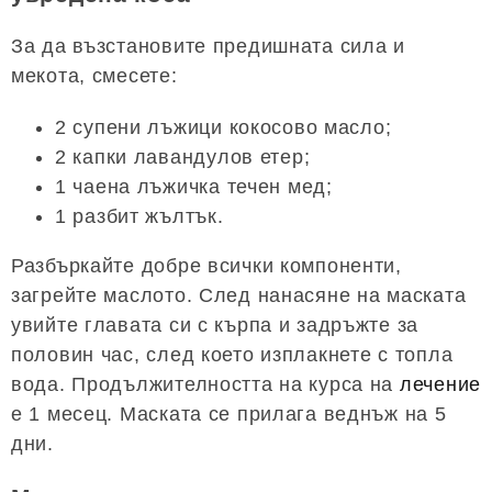
За да възстановите предишната сила и
мекота, смесете:
2 супени лъжици кокосово масло;
2 капки лавандулов етер;
1 чаена лъжичка течен мед;
1 разбит жълтък.
Разбъркайте добре всички компоненти,
загрейте маслото. След нанасяне на маската
увийте главата си с кърпа и задръжте за
половин час, след което изплакнете с топла
вода. Продължителността на курса на
лечение
е 1 месец. Маската се прилага веднъж на 5
дни.