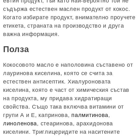
евтин продукт, тъй като най-вероятно той не
съдържа естествен маслен продукт от кокос.
Когато избирате продукт, внимателно проучете
етикета, страната на производство и друга
важна информация.
Полза
Кокосовото масло е наполовина съставено от
лауринова киселина, която се счита за
естествен антисептик. Хиалуроновата
киселина, която е част от химическия състав
на продукта, му придава хидратиращи
свойства. Също така включва витамини от
групи А и Е, капринова,
палмитинова
,
линоленова
, стеаринова, арахидонова
киселини. Триглицеридите на наситените