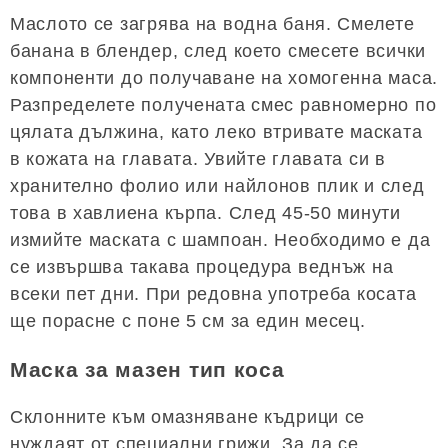
Маслото се загрява на водна баня. Смелете
банана в блендер, след което смесете всички
компоненти до получаване на хомогенна маса.
Разпределете получената смес равномерно по
цялата дължина, като леко втривате маската
в кожата на главата. Увийте главата си в
хранително фолио или найлонов плик и след
това в хавлиена кърпа. След 45-50 минути
измийте маската с шампоан. Необходимо е да
се извършва такава процедура веднъж на
всеки пет дни. При редовна употреба косата
ще порасне с поне 5 см за един месец.
Маска за мазен тип коса
Склонните към омазняване къдрици се
нуждаят от специални грижи. За да се