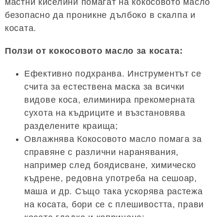
мастни киселини помагат на кокосовото масло
безопасно да проникне дълбоко в скалпа и
косата.
Ползи от кокосовото масло за косата:
Ефективно подхранва. Инструментът се
счита за естествена маска за всички
видове коса, елиминира прекомерната
сухота на къдриците и възстановява
разделените краища;
Овлажнява Кокосовото масло помага за
справяне с различни наранявания,
например след боядисване, химическо
къдрене, редовна употреба на сешоар,
маша и др. Също така ускорява растежа
на косата, бори се с плешивостта, прави