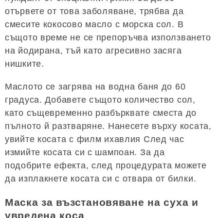
отървете от това заболяване, трябва да
смесите кокосово масло с морска сол. В
същото време не се препоръчва използването
на йодирана, тъй като агресивно засяга
нишките.
Маслото се загрява на водна баня до 60
градуса. Добавете същото количество сол,
като същевременно разбърквате сместа до
пълното й разтваряне. Нанесете върху косата,
увийте косата с филм ихавлия След час
измийте косата си с шампоан. За да
подобрите ефекта, след процедурата можете
да изплакнете косата си с отвара от билки.
Маска за възстановяване на суха и
увредена коса