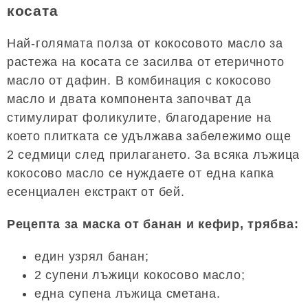
косата
Най-голямата полза от кокосовото масло за
растежа на косата се засилва от етеричното
масло от дафин. В комбинация с кокосово
масло и двата компонента започват да
стимулират фоликулите, благодарение на
което плитката се удължава забележимо още
2 седмици след прилагането. За всяка лъжица
кокосово масло се нуждаете от една капка
есенциален екстракт от бей.
Рецепта за маска от банан и кефир, трябва:
един узрял банан;
2 супени лъжици кокосово масло;
една супена лъжица сметана.