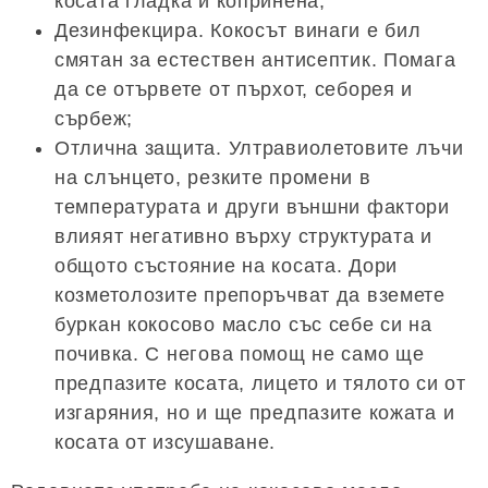
косата гладка и копринена;
Дезинфекцира. Кокосът винаги е бил
смятан за естествен антисептик. Помага
да се отървете от пърхот, себорея и
сърбеж;
Отлична защита. Ултравиолетовите лъчи
на слънцето, резките промени в
температурата и други външни фактори
влияят негативно върху структурата и
общото състояние на косата. Дори
козметолозите препоръчват да вземете
буркан кокосово масло със себе си на
почивка. С негова помощ не само ще
предпазите косата, лицето и тялото си от
изгаряния, но и ще предпазите кожата и
косата от изсушаване.