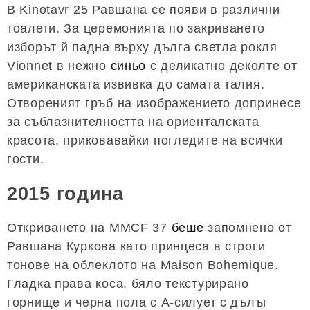
В Kinotavr 25 Равшана се появи в различни
тоалети. За церемонията по закриването
изборът й падна върху дълга светла рокля
Vionnet в нежно
синьо
с деликатно деколте от
американската извивка до самата талия.
Отвореният гръб на изображението допринесе
за съблазнителността на ориенталската
красота, приковавайки погледите на всички
гости.
2015 година
Откриването на MMCF 37
беше
запомнено от
Равшана Куркова като принцеса в строги
тонове на облеклото на Maison Bohemique.
Гладка права коса, бяло текстурирано
горнище и черна пола с А-силует с дълъг