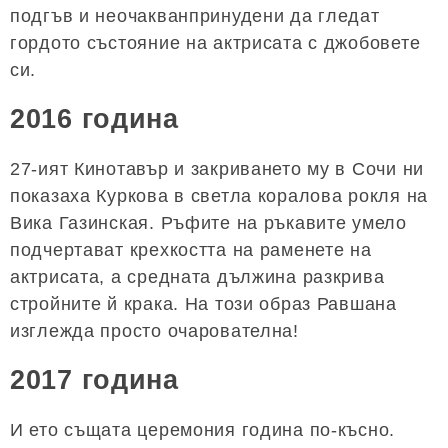
подгъв и неочакванпринудени да гледат
гордото състояние на актрисата с джобовете
си.
2016 година
27-ият Кинотавър и закриването му в Сочи ни
показаха Куркова в светла коралова рокля на
Вика Газинская. Ръфите на ръкавите умело
подчертават крехкостта на раменете на
актрисата, а средната дължина разкрива
стройните й крака. На този образ Равшана
изглежда просто очарователна!
2017 година
И ето същата церемония година по-късно.