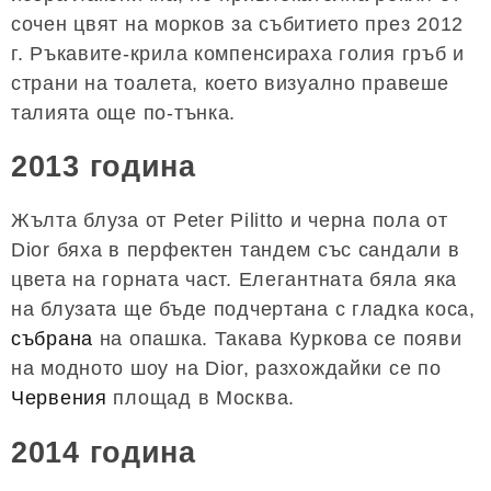
сочен цвят на морков за събитието през 2012
г. Ръкавите-крила компенсираха голия гръб и
страни на тоалета, което визуално правеше
талията още по-тънка.
2013 година
Жълта блуза от Peter Pilitto и черна пола от
Dior бяха в перфектен тандем със сандали в
цвета на горната част. Елегантната бяла яка
на блузата ще бъде подчертана с гладка коса,
събрана
на опашка. Такава Куркова се появи
на модното шоу на Dior, разхождайки се по
Червения
площад в Москва.
2014 година