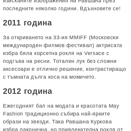
изисканите изображения на Равшана през
последните няколко години. Вдъхновете се!
2011 година
За откриването на 33-ия MMIFF (Московски
международен филмов фестивал) актрисата
избра бяла корсетна рокля на Versace с
подгъва на ресни. Тотален лук без сложни
аксесоари е отлично решение, контрастиращо
с тъмната дълга коса на момичето.
2012 година
Ежегодният бал на модата и красотата May
Fashion традиционно събира най-ярките
образи на звезди. Така Равшана Куркова
избра лаконична, но привлекателна рокля от