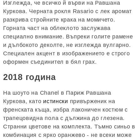
Изглежда, че всичко й върви на Равшана
Куркова. Черната рокля Rasario с лек аромат
разкрива стройните крака на момичето.
Горната част на облеклото заслужава
специално внимание. Въпреки голите рамене
и дълбокото деколте, не изглежда вулгарно.
Специален акцент в изображението е строго
оформен съединител в бял грах.
2018 година
На шоуто на Chanel в Париж Равшана
Куркова, като
истински
привърженик на
френската къща, избра лаконичен костюм с
трапецовидна пола с дължина до глезена.
Странни цветове на комплекта. Тъмно синьо в
комбинация с ярко оранжево - не всеки може