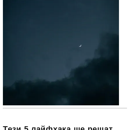
Тези 5 лайфхака ще решат