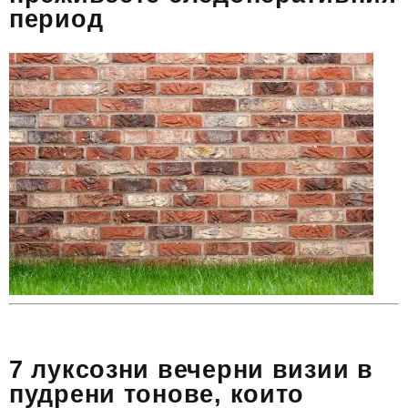
период
7 луксозни вечерни визии в
пудрени тонове, които