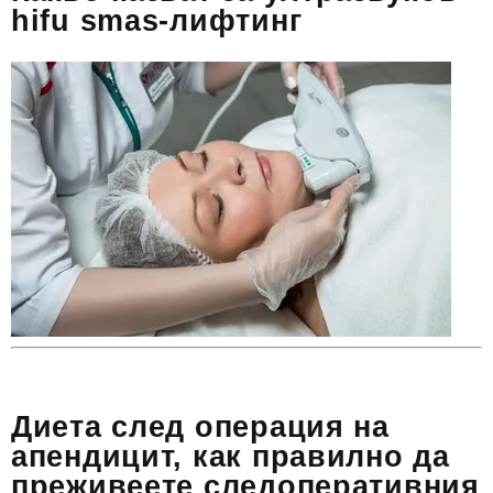
hifu smas-лифтинг
Диета след операция на
апендицит, как правилно да
преживеете следоперативния