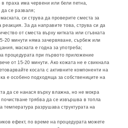
 в праха има червени или бели петна,
 да се разваля;
маската, си струва да проверите сместа за
 реакция. За да направите това, струва си да
чество от сместа върху китката или сгъвката
15-20 минути няма зачервяване, сърбеж или
ания, маската е годна за употреба;
на процедурата при първото приложение
вече от 15-20 минути. Ако кожата не е свикнала
ретоварвайте косата с активните компоненти на
ъка е особено подходяща за собствениците на
та да се нанася върху влажна, но не мокра
 почистване трябва да се извършва в топла
та температура разрушава структурата на
ников ефект, по време на процедурата можете