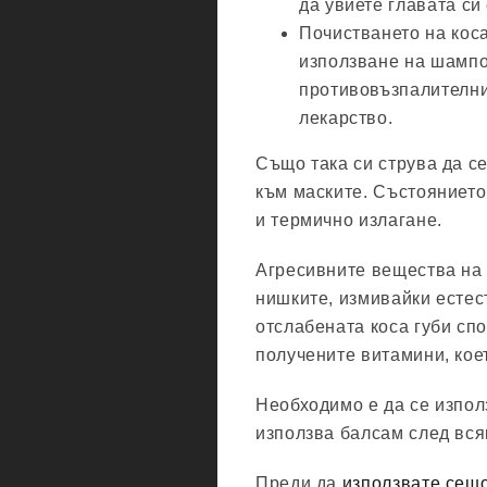
да увиете главата си
Почистването на кос
използване на шампо
противовъзпалителни 
лекарство.
Също така си струва да се
към маските. Състоянието
и термично излагане.
Агресивните вещества на
нишките, измивайки естес
отслабената коса губи сп
получените витамини, кое
Необходимо е да се използ
използва балсам след вся
Преди да
използвате сеш