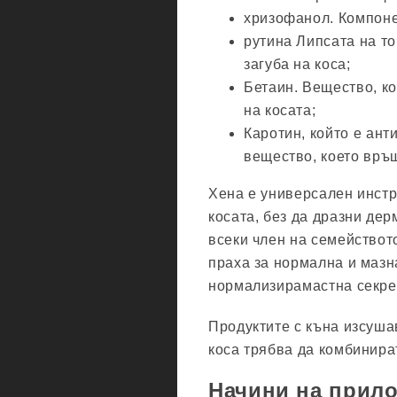
хризофанол. Компоне
рутина Липсата на т
загуба на коса;
Бетаин. Вещество, к
на косата;
Каротин, който е ант
вещество, което връщ
Хена е универсален инстр
косата, без да дразни дер
всеки член на семействот
праха за нормална и мазна
нормализирамастна секрец
Продуктите с къна изсушав
коса трябва да комбинира
Начини на прил