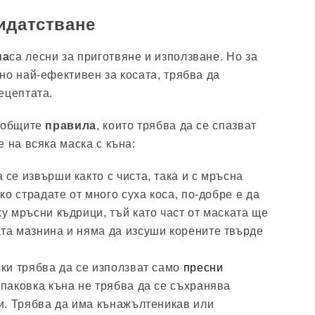
идатстване
на
са лесни за приготвяне и използване. Но за
но най-ефективен за косата, трябва да
ецептата.
и общите
правила
, които трябва да се спазват
 на всяка маска с къна:
се извърши както с чиста, така и с мръсна
ко страдате от много суха коса, по-добре е да
у мръсни къдрици, тъй като част от маската ще
та мазнина и няма да изсуши корените твърде
ски трябва да се използват само
пресни
опаковка къна не трябва да се съхранява
ни. Трябва да има кънажълтеникав или