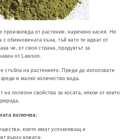
е произвежда от растение, наречено касия. Не
 с обикновената къна, тъй като те идват от
ака че, от своя страна, продуктът за
равен от Lawson.
те стъбла на растението. Преди да използвате
азреди в малко количество вода.
ат на полезни свойства за косата, някои от които
природа.
ната включва:
ещества, които имат успокояващ и
кт върху кожата;