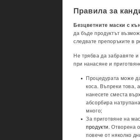
Правила за канд
Безцветните маски с къ
да бъде продуктът възмож
следвате препоръките в р
Не трябва да забравяте 
при нанасяне и приготвяне
Процедурата може да 
коса. Въпреки това, а
нанесете сместа върх
абсорбира натрупана
много;
За приготвяне на ма
продукти
. Отворена 
повече от няколко д