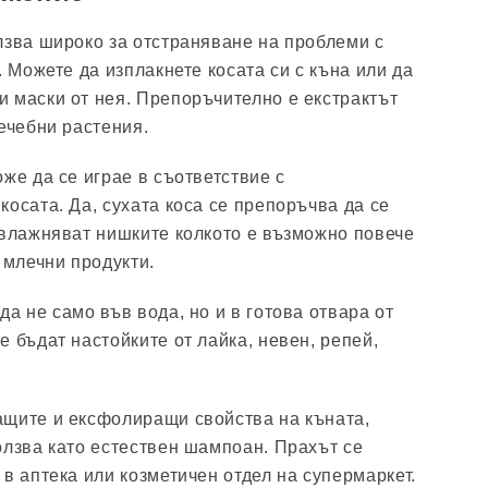
лзва широко за отстраняване на проблеми с
. Можете да изплакнете косата си с къна или да
 маски от нея. Препоръчително е екстрактът
ечебни растения.
же да се играе в съответствие с
косата. Да, сухата коса се препоръчва да се
овлажняват нишките колкото е възможно повече
 млечни продукти.
а не само във вода, но и в готова отвара от
е бъдат настойките от лайка, невен, репей,
ащите и ексфолиращи свойства на къната,
олзва като естествен шампоан. Прахът се
в аптека или козметичен отдел на супермаркет.