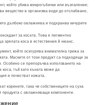
нт, който убива микрогъбички или възпаление;
ова вещество в организма води до отслабване,
оето дълбоко овлажнява и подхранва кичурите
иоксидант за косата. Това е пигментно
а зрялата коса в естествения й нюанс.
умент, който осигурява внимателна грижа за
мата. Маските от този продукт са подходящи за
о. Особено се препоръчва използването на
 коса, тъй като къната може да
ия и почистват кожата.
ат корените, така че собствениците на суха
т продукта с овлажняващи компоненти.
ожение