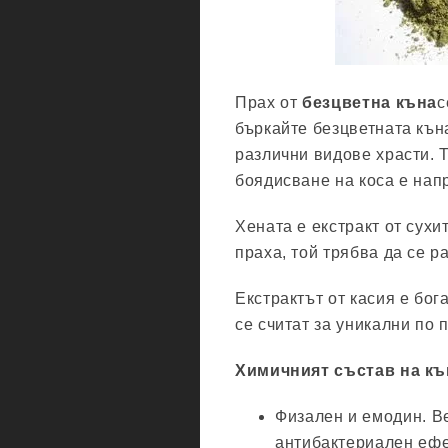
Прах от
безцветна къна
с
бъркайте безцветната къна
различни видове храсти. Т
боядисване на коса е нап
Хената е екстракт от сухи
праха, той трябва да се р
Екстрактът от касия е бог
се считат за уникални по 
Химичният състав на къ
Физален и емодин. В
антибактериален ефе