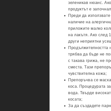
зеленикав нюанс. Ако
продуктът е започнал
Преди да използвате 
наличие на алергична
приложите малко коли
на лакътя. Ако след 
други неприятни усещ
Продължителността 
трябва да бъде не по
с такава грижа, не п
сместа. Тази препор
чувствителна кожа;
Препоръчва се маска
коса. Процедурата за
вода. Твърде висока
косата;
За да създадете пар