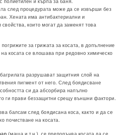
 с полиетилен и кърпа за баня.
ата след процедурата може да се извърши без
ан. Хената има антибактериални и
свойства, които могат да заменят това
 погрижите за грижата за косата, в допълнение
 на косата се влошава при редовно химическо
 багрилата разрушават защитния слой на
твения пигмент от него. След боядисване
особността си да абсорбира напълно
то ги прави беззащитни срещу външни фактори.
ва балсам след боядисана коса, както и да се
ко почистване на косата.
оар
(маша и т.н.), се препоръчва косата да се