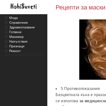
Рецепти за маски
☰
Мода
☰
Справочник
☰
Здравеопазване
☰
Готвене
☰
Маникюр
☰
Напътствия
☰
Признаци
☰
Ремонт
5 Противопоказания
Безцветната къна е прахо
се използва
за медицинск