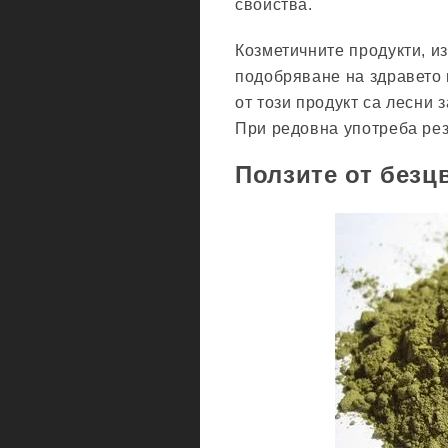
свойства.
Козметичните продукти, и
подобряване на здравето 
от този продукт са лесни 
При редовна употреба рез
Ползите от безцв