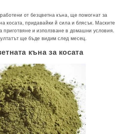
зработени от безцветна къна, ще помогнат за
на косата, придавайки й сила и блясък. Маските
за приготвяне и използване в домашни условия.
ултатът ще бъде видим след месец.
етната къна за косата