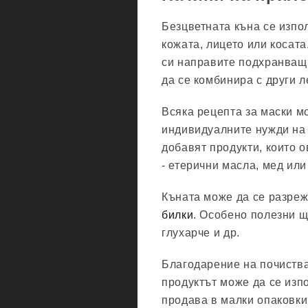
Безцветната къна се изпо
кожата, лицето или косата
си направите подхранващи
да се комбинира с други л
Всяка рецепта за маски мо
индивидуалните нужди на 
добавят продукти, които 
- етерични масла, мед или
Къната може да се разрежд
билки
. Особено полезни щ
глухарче и др.
Благодарение на почиств
продуктът може да се изп
продава в малки опаковки 