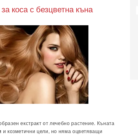
 за коса с безцветна къна
образен екстракт от лечебно растение. Къната
и
и козметични цели, но няма оцветяващи