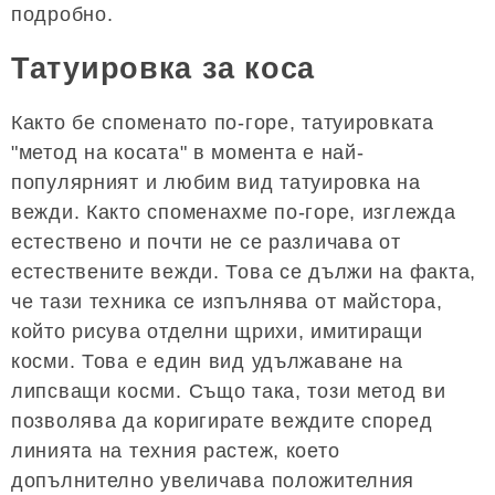
подробно.
Татуировка за коса
Както бе споменато по-горе, татуировката
"метод на косата" в момента е най-
популярният и любим вид татуировка на
вежди. Както споменахме по-горе, изглежда
естествено и почти не се различава от
естествените вежди. Това се дължи на факта,
че тази техника се изпълнява от майстора,
който рисува отделни щрихи, имитиращи
косми. Това е един вид удължаване на
липсващи косми. Също така, този метод ви
позволява да коригирате веждите според
линията на техния растеж, което
допълнително увеличава положителния