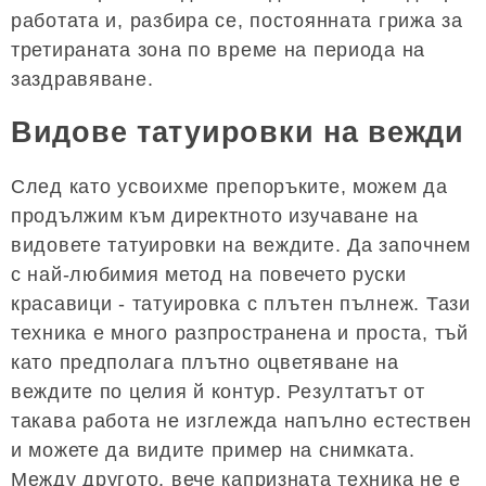
работата и, разбира се, постоянната грижа за
третираната зона по време на периода на
заздравяване.
Видове татуировки на вежди
След като усвоихме препоръките, можем да
продължим към директното изучаване на
видовете татуировки на веждите. Да започнем
с най-любимия метод на повечето руски
красавици - татуировка с плътен пълнеж. Тази
техника е много разпространена и проста, тъй
като предполага плътно оцветяване на
веждите по целия й контур. Резултатът от
такава работа не изглежда напълно естествен
и можете да видите пример на снимката.
Между другото, вече капризната техника не е