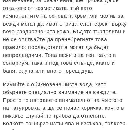
излекуване, за съжаление, ще трябва да се
откажете от козметиката, тъй като
компонентите на основата крем или молив за
вежди могат да имат отрицателен ефект върху
вече раздразнената кожа. Бъдете търпеливи и
не се опитвайте да пренебрегнете това
правило: последствията могат да бъдат
непредвидими. Това важи и за тен, както в
солариум, така и под това слънце, както и
баня, сауна или много горещ душ.
Измийте с обикновена чиста вода, като
обърнете специално внимание на веждите.
Просто го направете внимателно: на мястото
на татуировката ще се появи коричка, която в
никакъв случай не трябва да отлепяте.
Колкото по-бързо изтънява и изсъхва, толкова