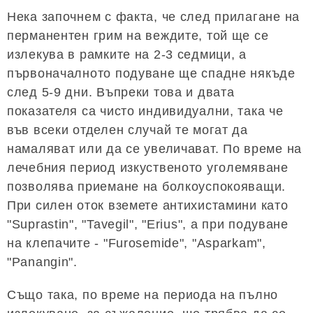
Нека започнем с факта, че след прилагане на
перманентен грим на веждите, той ще се
излекува в рамките на 2-3 седмици, а
първоначалното подуване ще спадне някъде
след 5-9 дни. Въпреки това и двата
показателя са чисто индивидуални, така че
във всеки отделен случай те могат да
намаляват или да се увеличават. По време на
лечебния период изкуственото уголемяване
позволява приемане на болкоуспокояващи.
При силен оток вземете антихистамини като
"Suprastin", "Tavegil", "Erius", а при подуване
на клепачите - "Furosemide", "Asparkam",
"Panangin".
Също така, по време на периода на пълно