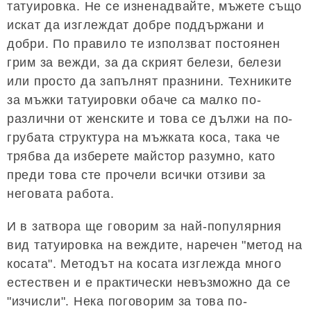
татуировка. Не се изненадвайте, мъжете също
искат да изглеждат добре поддържани и
добри. По правило те използват постоянен
грим за вежди, за да скрият белези, белези
или просто да запълнят празнини. Техниките
за мъжки татуировки обаче са малко по-
различни от женските и това се дължи на по-
грубата структура на мъжката коса, така че
трябва да изберете майстор разумно, като
преди това сте прочели всички отзиви за
неговата работа.
И в затвора ще говорим за най-популярния
вид татуировка на веждите, наречен "метод на
косата". Методът на косата изглежда много
естествен и е практически невъзможно да се
"изчисли". Нека поговорим за това по-