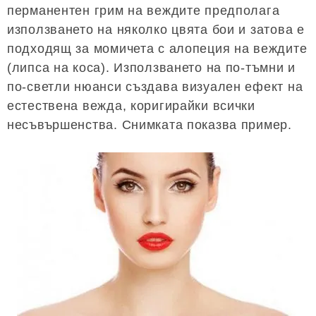
перманентен грим на веждите предполага
използването на няколко цвята бои и затова е
подходящ за момичета с алопеция на веждите
(липса на коса). Използването на по-тъмни и
по-светли нюанси създава визуален ефект на
естествена вежда, коригирайки всички
несъвършенства. Снимката показва пример.