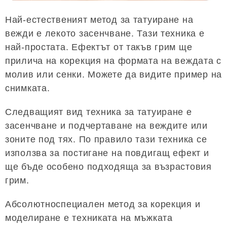
Най-естественият метод за татуиране на
вежди е лекото засенчване. Тази техника е
най-простата. Ефектът от такъв грим ще
прилича на корекция на формата на веждата с
молив или сенки. Можете да видите пример на
снимката.
Следващият вид техника за татуиране е
засенчване и подчертаване на веждите или
зоните под тях. По правило тази техника се
използва за постигане на повдигащ ефект и
ще бъде особено подходяща за възрастовия
грим.
Абсолютноспециален метод за корекция и
моделиране е техниката на мъжката