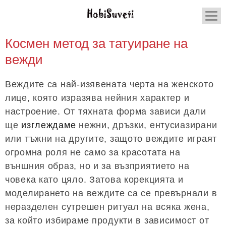
Космен метод за татуиране на
вежди
Веждите са най-изявената черта на женското
лице, която изразява нейния характер и
настроение. От тяхната форма зависи дали
ще
изглеждаме
нежни, дръзки, ентусиазирани
или тъжни на другите, защото веждите играят
огромна роля не само за красотата на
външния образ, но и за възприятието на
човека като цяло. Затова корекцията и
моделирането на веждите са се превърнали в
неразделен сутрешен ритуал на всяка жена,
за който избираме продукти в зависимост от