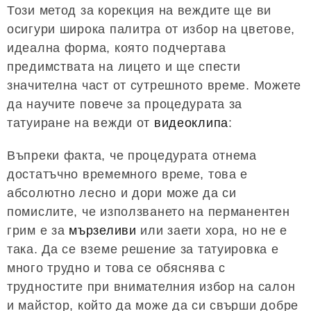
Този метод за корекция на веждите ще ви
осигури широка палитра от избор на цветове,
идеална форма, която подчертава
предимствата на лицето и ще спести
значителна част от сутрешното време. Можете
да научите повече за процедурата за
татуиране на вежди от
видеоклипа
:
Въпреки факта, че процедурата отнема
достатъчно времемного време, това е
абсолютно лесно и дори може да си
помислите, че използването на перманентен
грим е за
мързеливи
или заети хора, но не е
така. Да се ​​вземе решение за татуировка е
много трудно и това се обяснява с
трудностите при внимателния избор на салон
и майстор, който да може да си свърши добре