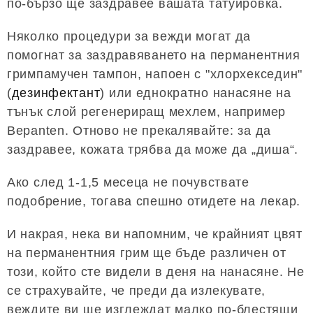
по-бързо ще заздравее вашата татуировка.
Няколко процедури за вежди могат да
помогнат за заздравяването на перманентния
гримпамучен тампон, напоен с "хлорхекседин"
(
дезинфектант
) или еднократно нанасяне на
тънък слой регенериращ мехлем, например
Bepanten. Отново не прекалявайте: за да
заздравее, кожата трябва да може да „диша“.
Ако след 1-1,5 месеца не почувствате
подобрение, тогава спешно отидете на лекар.
И накрая, нека ви напомним, че крайният цвят
на перманентния грим ще бъде различен от
този, който сте видели в деня на нанасяне. Не
се страхувайте, че преди да излекувате,
веждите ви ще изглеждат малко по-блестящи